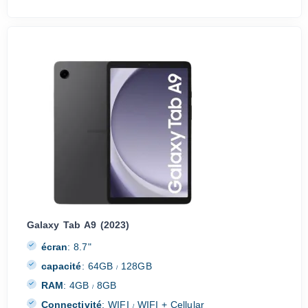
Galaxy Tab A9 (2023)
écran
:
8.7"
capacité
:
64GB
128GB
/
RAM
:
4GB
8GB
/
Connectivité
:
WIFI
WIFI + Cellular
/