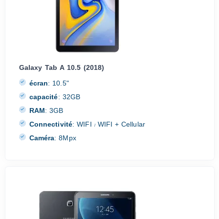
Galaxy Tab A 10.5 (2018)
écran
:
10.5"
capacité
:
32GB
RAM
:
3GB
Connectivité
:
WIFI
WIFI + Cellular
/
Caméra
:
8Mpx