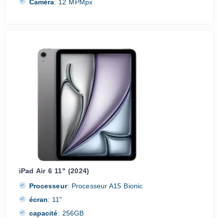
Caméra
:
12 MPMpx
iPad Air 6 11" (2024)
Processeur
:
Processeur A15 Bionic
écran
:
11"
capacité
:
256GB