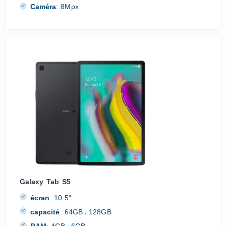
Caméra
:
8Mpx
Galaxy Tab S5
écran
:
10.5"
capacité
:
64GB
128GB
/
RAM
:
4GB
6GB