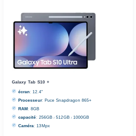
Galaxy Tab S10 +
écran
:
12.4"
Processeur
:
Puce Snapdragon 865+
RAM
:
8GB
capacité
:
256GB
512GB
1000GB
/
/
Caméra
:
13Mpx