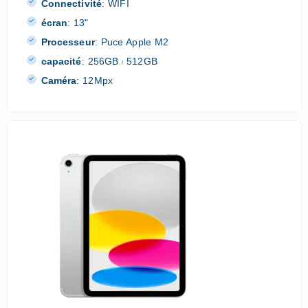
Connectivité
:
WIFI
écran
:
13"
Processeur
:
Puce Apple M2
capacité
:
256GB
512GB
/
Caméra
:
12Mpx