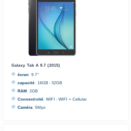
Galaxy Tab A 9.7 (2015)
écran
:
9.7"
capacité
:
16GB
32GB
/
RAM
:
2GB
Connectivité
:
WIFI
WIFI + Cellular
/
Caméra
:
5Mpx