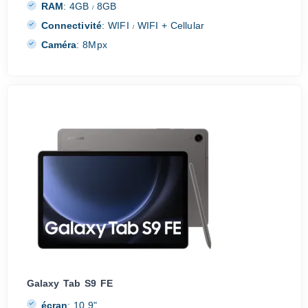
RAM
:
4GB
8GB
/
Connectivité
:
WIFI
WIFI + Cellular
/
Caméra
:
8Mpx
Galaxy Tab S9 FE
écran
:
10.9"