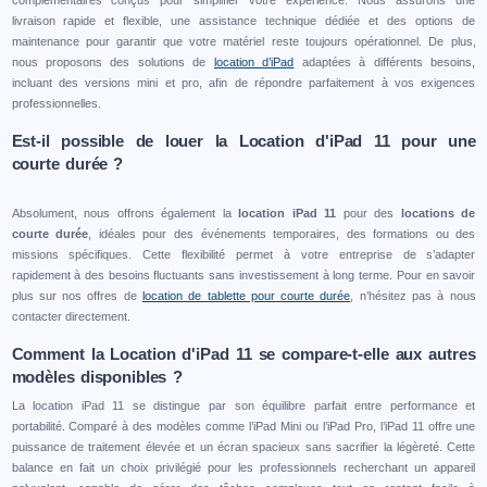
livraison rapide et flexible, une assistance technique dédiée et des options de
maintenance pour garantir que votre matériel reste toujours opérationnel. De plus,
nous proposons des solutions de
location d’iPad
adaptées à différents besoins,
incluant des versions mini et pro, afin de répondre parfaitement à vos exigences
professionnelles.
Est-il possible de louer la Location d'iPad 11 pour une
courte durée ?
Absolument, nous offrons également la
location iPad 11
pour des
locations de
courte durée
, idéales pour des événements temporaires, des formations ou des
missions spécifiques. Cette flexibilité permet à votre entreprise de s’adapter
rapidement à des besoins fluctuants sans investissement à long terme. Pour en savoir
plus sur nos offres de
location de tablette pour courte durée
, n’hésitez pas à nous
contacter directement.
Comment la Location d'iPad 11 se compare-t-elle aux autres
modèles disponibles ?
La location iPad 11 se distingue par son équilibre parfait entre performance et
portabilité. Comparé à des modèles comme l’iPad Mini ou l’iPad Pro, l’iPad 11 offre une
puissance de traitement élevée et un écran spacieux sans sacrifier la légèreté. Cette
balance en fait un choix privilégié pour les professionnels recherchant un appareil