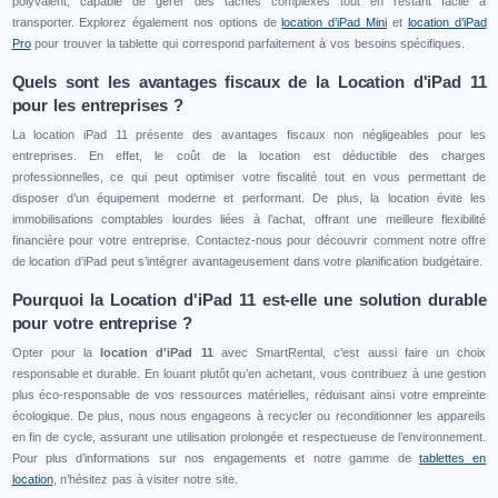
polyvalent, capable de gérer des tâches complexes tout en restant facile à
transporter. Explorez également nos options de
location d’iPad Mini
et
location d’iPad
Pro
pour trouver la tablette qui correspond parfaitement à vos besoins spécifiques.
Quels sont les avantages fiscaux de la Location d'iPad 11
pour les entreprises ?
La location iPad 11 présente des avantages fiscaux non négligeables pour les
entreprises. En effet, le coût de la location est déductible des charges
professionnelles, ce qui peut optimiser votre fiscalité tout en vous permettant de
disposer d’un équipement moderne et performant. De plus, la location évite les
immobilisations comptables lourdes liées à l’achat, offrant une meilleure flexibilité
financière pour votre entreprise. Contactez-nous pour découvrir comment notre offre
de location d’iPad peut s’intégrer avantageusement dans votre planification budgétaire.
Pourquoi la Location d'iPad 11 est-elle une solution durable
pour votre entreprise ?
Opter pour la
location d'iPad 11
avec SmartRental, c’est aussi faire un choix
responsable et durable. En louant plutôt qu’en achetant, vous contribuez à une gestion
plus éco-responsable de vos ressources matérielles, réduisant ainsi votre empreinte
écologique. De plus, nous nous engageons à recycler ou reconditionner les appareils
en fin de cycle, assurant une utilisation prolongée et respectueuse de l’environnement.
Pour plus d’informations sur nos engagements et notre gamme de
tablettes en
location
, n’hésitez pas à visiter notre site.