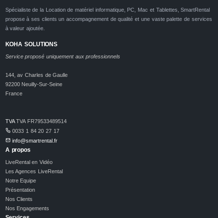
Spécialiste de la Location de matériel informatique, PC, Mac et Tablettes, SmartRental
propose à ses clients un accompagnement de qualité et une vaste palette de services
à valeur ajoutée.
KOHA SOLUTIONS
Service proposé uniquement aux professionnels
144, av Charles de Gaulle
92200 Neuilly-Sur-Seine
France
TVA
TVA FR79533489514
0033 1 84 20 27 17
info@smartrental.fr
A propos
LiveRental en Vidéo
Les Agences LiveRental
Notre Equipe
Présentation
Nos Clients
Nos Engagements
Services