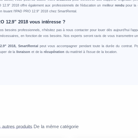
RO 12.9” 2018 offre également aux professionnels de l’éducation un meilleur
rendu
pour la
 en louant l’IPAD PRO 12.9” 2018 chez SmartRental.
RO 12.9” 2018 vous intéresse ?
à vos besoins professionnels, n’hésitez pas à nous contacter pour louer dès aujourd’hui l’a
écessaires, en fonction de vos besoins. Nos experts seront ravis de vous transmettre un 
2.9” 2018, SmartRental
peut vous accompagner pendant toute la durée du contrat. Po
cuper de la
livraison
et de la
récupération
du matériel à l’issue de la location.
 autres produits
De la même catégorie