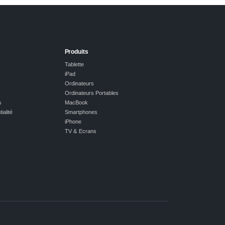
Produits
Tablette
iPad
Ordinateurs
Ordinateurs Portables
s
MacBook
ialité
Smartphones
iPhone
TV & Ecrans