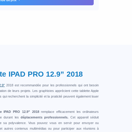
tte IPAD PRO 12.9” 2018
2.9”
2018 est recommandée pour les professionnels qui ont besoin
tion de leurs projets. Les graphistes apprécient cette tablette Apple
s qui recherchent la simplicité et la praticité peuvent également louer
te IPAD PRO 12.9” 2018
remplace efficacement les ordinateurs
ce durant les
déplacements professionnels.
Cet appareil séduit
 de sa polyvalence. Vous pouvez vous en servir pour envoyer ou
s et autres contenus multimédias ou pour participer aux réunions à