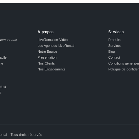
A propos
Services
quement aux
LiveRental en Vidéo
Produits
Les Agences LiveRental
Services
Notre Equipe
Blog
aulle
Présentation
Contact
ne
Nos Clients
Conditions générale
Nos Engagements
Politique de confident
514
7
r
ntal - Tous droits réservés