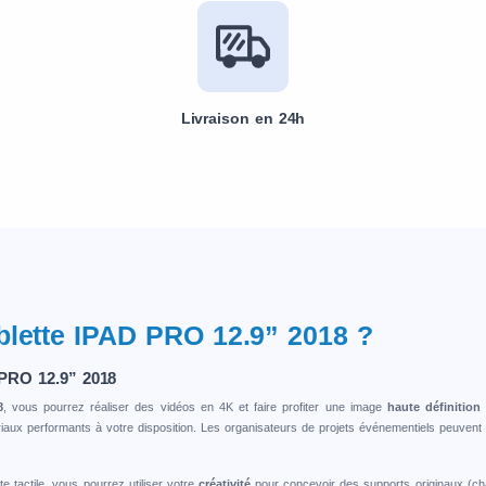
Livraison en 24h
ablette IPAD PRO 12.9” 2018 ?
 PRO 12.9” 2018
8
, vous pourrez réaliser des vidéos en 4K et faire profiter une image
haute définitio
iaux performants à votre disposition. Les organisateurs de projets événementiels peuvent
e tactile, vous pourrez utiliser votre
créativité
pour concevoir des supports originaux (char