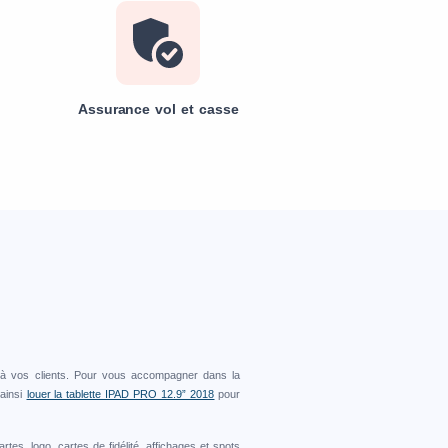
Assurance vol et casse
n
à vos clients. Pour vous accompagner dans la
 ainsi
louer la tablette IPAD PRO 12.9” 2018
pour
tes, logo, cartes de fidélité, affichages et spots