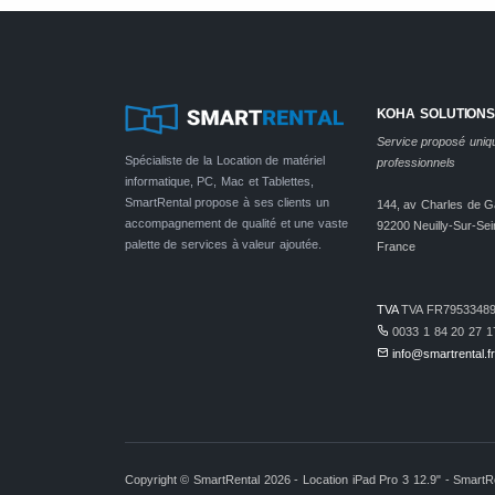
KOHA SOLUTIONS
Service proposé uni
Spécialiste de la Location de matériel
professionnels
informatique, PC, Mac et Tablettes,
SmartRental propose à ses clients un
144, av Charles de G
accompagnement de qualité et une vaste
92200 Neuilly-Sur-Sei
palette de services à valeur ajoutée.
France
TVA
TVA FR79533489
0033 1 84 20 27 1
info@smartrental.f
Copyright © SmartRental 2026 - Location iPad Pro 3 12.9" - SmartRe