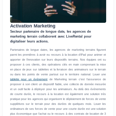
Activation Marketing
Secteur partenaire de longue date, les agences de
marketing terrain collaborent avec LiveRental pour
digitaliser leurs actions.
Partenaires de longue dates, les agences de marketing terrains figurent
parmi les premières à avoir eu recours à la location d’iPad pour animer et
apporter de l’innovation sur leurs dispositifs terrains. Nos équipes ont su
proposer à ces clients, des opérations clés en main comprenant la mise
en place de jeux sur tablettes et la livraison des animateurs sur le terrain
ou dans les points de vente partout sur le territoire national. Louer une
tablette pour un événement
de Marketing terrain c’est l’assurance de
proposer à son client un dispositif fiable, une collecte de donnée mesurée
et un outil facile à déployer pour les animateurs. Au delà des événements
de courte durée, le recours à la location est également une solution très
pratique pour les agences qui organisent le déploiement de forces de vente
supplétives sur le terrain pour des durées de quelques mois. Louer les
ordinateurs de ses forces de vente pour une courte durée est une solution
plus économique que l’achat ou le recours à des contrats de location de 3