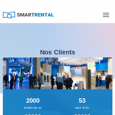
Nos Clients
Une large palette d’usages et autant d’expertises techniques
2000
53
projets par an
pays livrés