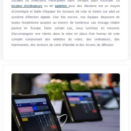
sociales ou d'élections municipales dans certains pays d’Europe. La
location d’ordinateurs
ou de
tablettes
pour des élections est un moyen
économique et fiable d’équiper les bureaux de vote et mettre sur pied un
système d'élection digitale. Une fois encore, nos équipes disposent de
toutes l'expérience acquise au travers de nombreux cas d’usage réalisé
partout en Europe. Dans certain cas, nous sommes en mesures
d'accompagner nos clients dans la mise en place d’un bureau de vote
complet comprenant des tablettes de votes, des ordinateurs, des
imprimantes, des lecteurs de carte d’identité et des écrans de diffusion.