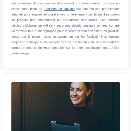
des intentions de commandes directement sur leurs stands. La mise en
place d’une flotte de
Tablettes en location
est une solution parfaitement
adaptée pour équiper temporairement un événement sur lequel il est prévu
de prendre des commandes ou d’encaisser des clients. Les tablettes
tactiles cellulaires ou wifi sont reconnus depuis plusieurs années comme
un terminal tout à fait approprié pour la vente et l’encaissement en point de
vente, sur le terrain, dans les salons ou sur les festivals. Nos équipes
projets et techniques connaissent très bien le domaine de l’événementiel et
seront en mesure de vous conseiller sur le choix des équipements et leur
paramétrage