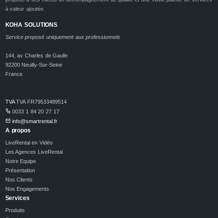
à valeur ajoutée.
KOHA SOLUTIONS
Service proposé uniquement aux professionnels
144, av Charles de Gaulle
92200 Neuilly-Sur-Seine
France
TVA
TVA FR79533489514
0033 1 84 20 27 17
info@smartrental.fr
A propos
LiveRental en Vidéo
Les Agences LiveRental
Notre Equipe
Présentation
Nos Clients
Nos Engagements
Services
Produits