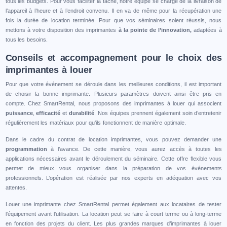
tous les budgets. Pour vous faciliter la tâche, notre équipe se charge de la livraison de
l’appareil à l’heure et à l’endroit convenu. Il en va de même pour la récupération une
fois la durée de location terminée. Pour que vos séminaires soient réussis, nous
mettons à votre disposition des imprimantes
à la pointe de l’innovation,
adaptées à
tous les besoins.
Conseils et accompagnement pour le choix des
imprimantes à louer
Pour que votre événement se déroule dans les meilleures conditions, il est important
de choisir la bonne imprimante. Plusieurs paramètres doivent ainsi être pris en
compte. Chez SmartRental, nous proposons des imprimantes à louer qui associent
puissance
,
efficacité
et
durabilité
. Nos équipes prennent également soin d’entretenir
régulièrement les matériaux pour qu’ils fonctionnent de manière optimale.
Dans le cadre du contrat de location imprimantes, vous pouvez demander une
programmation
à l’avance. De cette manière, vous aurez accès à toutes les
applications nécessaires avant le déroulement du séminaire. Cette offre flexible vous
permet de mieux vous organiser dans la préparation de vos événements
professionnels. L’opération est réalisée par nos experts en adéquation avec vos
attentes.
Louer une imprimante chez SmartRental permet également aux locataires de tester
l’équipement avant l’utilisation. La location peut se faire à court terme ou à long-terme
en fonction des projets du client. Les plus grandes marques d’imprimantes à louer