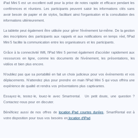
iPad Mini 5 est un excellent outil pour la prise de notes rapide et efficace pendant les
conférences et réunions. Les participants peuvent saisir les informations clés sans
avoir besoin de papier et de stylos, facilitant ainsi l'organisation et la consultation des
informations ultérieurement.
La tablette peut également être utilisée pour gérer l'événement lui-même. De la gestion
des inscriptions des participants aux rappels et aux notifications en temps réel, l'iPad
Mini 5 facilite la communication entre les organisateurs et les participants.
Grâce à la connectivité Wifi, l'iPad Mini 5 permet également d'accéder rapidement aux
ressources en ligne, comme les documents de l'événement, les présentations, les
vidéos et bien plus encore.
N’oubliez pas que sa portabilité en fait un choix judicieux pour vos événements et vos
déplacements. N’attendez plus pour prendre en main l'iPad Mini 5 qui vous offrira une
expérience de qualité et rendra vos présentations plus captivantes.
Essayez-le, testez-le, louez-le avec Smartrental. Un petit doute, une question ?
Contactez-nous pour en discuter.
Bénéficiez aussi de nos offres de
location iPad courtes durées
. SmartRental est à
votre disposition pour tous vos besoins en
location d'iPad
.