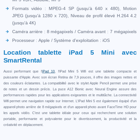
Formats vidéo : MPEG-4 SP (jusqu'à 640 x 480), Motion
JPEG (jusqu'à 1280 x 720), Niveau de profil élevé H.264 4.2
(jusqu'à 4K)
Caméra arrière : 8 mégapixels / Caméra avant : 7 mégapixels
Processeur : Apple / Système d'exploitation : iOS
Location tablette iPad 5 Mini avec
SmartRental
Aussi performant que l'
iPad 10
, l'iPad Mini 5 Wifi est une tablette compacte et
puissante d'Apple. Avec son écran Retina de 7,9 pouces, il offre des images nettes et
des couleurs éclatantes. La compatibilité avec le stylet Apple Pencil permet une prise
de notes et un dessin précis. La puce A12 Bionic avec Neural Engine assure des
performances rapides pour les applications exigeantes et le multitâche. La connectivité
Wifi permet une navigation rapide sur Internet. L'iPad Mini 5 est également équipé d'un
appareil photo arrière de 8 mégapixels et d'un appareil photo avant FaceTime HD pour
les appels vidéo. C'est une tablette idéale pour ceux qui recherchent une solution
portable, performante et polyvalente pour le divertissement, la productivité et la
créativité en déplacement.