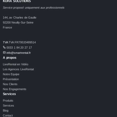
KOHA SOLUTIONS
Service proposé uniquement aux professionnels
144, av Charles de Gaulle
92200 Neuilly-Sur-Seine
France
TVA
TVA FR79533489514
0033 1 84 20 27 17
info@smartrental.fr
A propos
LiveRental en Vidéo
Les Agences LiveRental
Notre Equipe
Présentation
Nos Clients
Nos Engagements
Services
Produits
Services
Blog
Contact