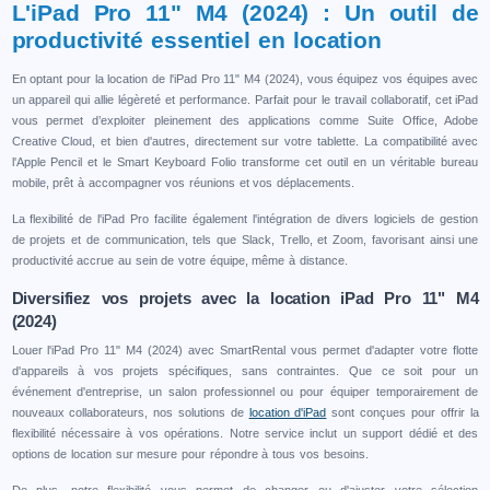
L'iPad Pro 11" M4 (2024) : Un outil de
productivité essentiel en location
En optant pour la location de l'iPad Pro 11" M4 (2024), vous équipez vos équipes avec
un appareil qui allie légèreté et performance. Parfait pour le travail collaboratif, cet iPad
vous permet d’exploiter pleinement des applications comme Suite Office, Adobe
Creative Cloud, et bien d'autres, directement sur votre tablette. La compatibilité avec
l'Apple Pencil et le Smart Keyboard Folio transforme cet outil en un véritable bureau
mobile, prêt à accompagner vos réunions et vos déplacements.
La flexibilité de l'iPad Pro facilite également l'intégration de divers logiciels de gestion
de projets et de communication, tels que Slack, Trello, et Zoom, favorisant ainsi une
productivité accrue au sein de votre équipe, même à distance.
Diversifiez vos projets avec la location iPad Pro 11" M4
(2024)
Louer l'iPad Pro 11" M4 (2024) avec SmartRental vous permet d'adapter votre flotte
d'appareils à vos projets spécifiques, sans contraintes. Que ce soit pour un
événement d'entreprise, un salon professionnel ou pour équiper temporairement de
nouveaux collaborateurs, nos solutions de
location d'iPad
sont conçues pour offrir la
flexibilité nécessaire à vos opérations. Notre service inclut un support dédié et des
options de location sur mesure pour répondre à tous vos besoins.