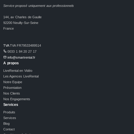
Service proposé uniquement aux professionnels
144, av Charles de Gaulle
92200 Neuilly-Sur-Seine
France
TVA
TVA FR79533489514
0033 1 84 20 27 17
info@smartrental.fr
A propos
LiveRental en Vidéo
Les Agences LiveRental
Notre Equipe
Présentation
Nos Clients
Nos Engagements
Services
Produits
Services
Blog
Contact