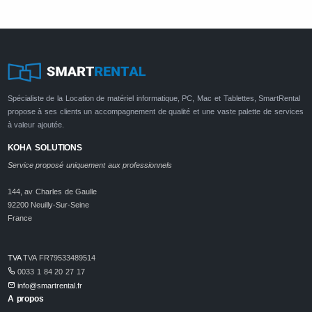
Spécialiste de la Location de matériel informatique, PC, Mac et Tablettes, SmartRental
propose à ses clients un accompagnement de qualité et une vaste palette de services
à valeur ajoutée.
KOHA SOLUTIONS
Service proposé uniquement aux professionnels
144, av Charles de Gaulle
92200 Neuilly-Sur-Seine
France
TVA
TVA FR79533489514
0033 1 84 20 27 17
info@smartrental.fr
A propos