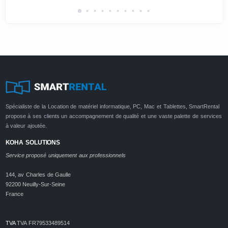
Spécialiste de la Location de matériel informatique, PC, Mac et Tablettes, SmartRental
propose à ses clients un accompagnement de qualité et une vaste palette de services
à valeur ajoutée.
KOHA SOLUTIONS
Service proposé uniquement aux professionnels
144, av Charles de Gaulle
92200 Neuilly-Sur-Seine
France
TVA
TVA FR79533489514