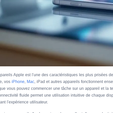
ppareils Apple est l'une des caractéristiques les plus prisées 
e, vos
iPhone
,
Mac
, iPad et autres appareils fonctionnent ens
 que vous pouvez commencer une tâche sur un appareil et la te
connectivité fluide permet une utilisation intuitive de chaque dis
ant l'expérience utilisateur.