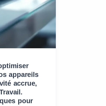
optimiser
os appareils
ité accrue,
ravail.
iques pour