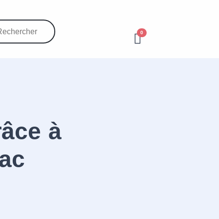
0
râce à
Mac