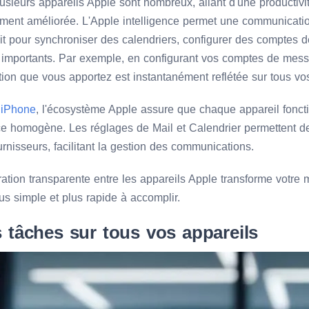
usieurs appareils Apple sont nombreux, allant d'une productiv
ement améliorée. L'Apple intelligence permet une communicatio
oit pour synchroniser des calendriers, configurer des comptes
importants. Par exemple, en configurant vos comptes de messa
ion que vous apportez est instantanément reflétée sur tous vos
n
iPhone
, l'écosystème Apple assure que chaque appareil fonc
nce homogène. Les réglages de Mail et Calendrier permettent d
urnisseurs, facilitant la gestion des communications.
ration transparente entre les appareils Apple transforme votre m
s simple et plus rapide à accomplir.
 tâches sur tous vos appareils