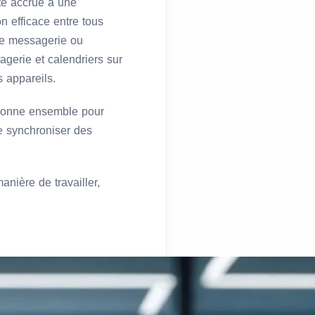
ité accrue à une
n efficace entre tous
 de messagerie ou
gerie et calendriers sur
 appareils.
tionne ensemble pour
e synchroniser des
anière de travailler,