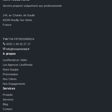
Service proposé uniquement aux professionnels
144, av Charles de Gaulle
92200 Neuilly-Sur-Seine
France
TVA
TVA FR79533489514
0033 1 84 20 27 17
info@smartrental.fr
A propos
LiveRental en Vidéo
Les Agences LiveRental
Notre Equipe
Présentation
Nos Clients
Nos Engagements
Services
Produits
Services
Blog
Contact