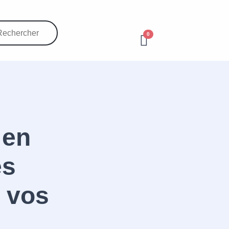
0
 en
es
r vos