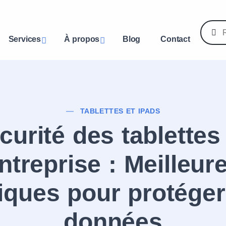
Services
À propos
Blog
Contact
TABLETTES ET IPADS
curité des tablettes
ntreprise : Meilleur
iques pour protége
données