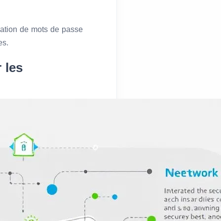
éation de mots de passe
es.
 les