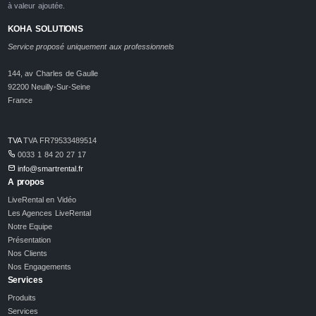
à valeur ajoutée.
KOHA SOLUTIONS
Service proposé uniquement aux professionnels
144, av Charles de Gaulle
92200 Neuilly-Sur-Seine
France
TVA
TVA FR79533489514
0033 1 84 20 27 17
info@smartrental.fr
A propos
LiveRental en Vidéo
Les Agences LiveRental
Notre Equipe
Présentation
Nos Clients
Nos Engagements
Services
Produits
Services