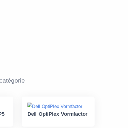
atégorie
P5
Dell OptiPlex Vormfactor