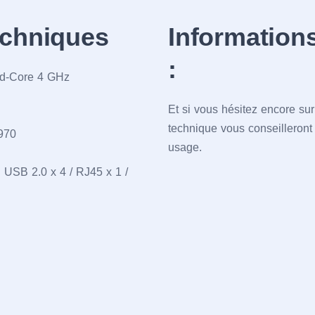
echniques
Information
:
uad-Core 4 GHz
Et si vous hésitez encore su
technique vous conseilleront
970
usage.
 USB 2.0 x 4 / RJ45 x 1 /