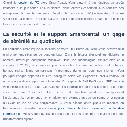
Choisir la
location de PC
avec SmartRental, c’est garantir à vos équipes un accès
immédiat à la puissance et à la fiabilité, deux critères essentiels à la réussite des
entreprises de tous les secteurs. De plus, la certification ISV (Independent Software
Vendor) de la gamme Précision garantit une compatibilité optimale avec les principaux
logiciels professionnels du marché.
La sécurité et le support SmartRental, un gage
de sérénité au quotidien
En confiant à notre équipe la location de votre Dell Précision 3490, vous profitez d’un
environnement sécurisé de bout en bout. Entre le lecteur d’empreintes digitales, la
caméra infrarouge compatible Windows Hello, les technologies anti-intrusion et le
cryptage TPM 2.0, vos données professionnelles les plus sensibles sont entre de
bonnes mains. Nous comprenons l’importance du temps pour nos clients : c’est
pourquoi chaque appareil est livré, configuré selon vos exigences, prêt à l’emploi, et
accompagné d’un support technique réactif. La garantie Dell ProSupport NBD sur site
vient en renfort pour réduire au maximum les interruptions et vous permettre de rester
concentrés sur l’essentiel. Notre service de location inclut systématiquement
l’assistance, la maintenance, le remplacement express en cas de panne et la gestion
du cycle de vie de vos équipements. Si vous hésitez entre plusieurs modèles ou
fournisseurs, consultez notre guide
pour choisir le bon fournisseur de location
informatique
: vous y découvrirez pourquoi nos clients nous font confiance pour leur
transformation digitale.