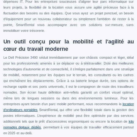
dépenses IT. Pour les entreprises soucieuses d’aligner leur parc informatique sur
leurs projets, la flexibilité de la location vous assure une agilité précieuse face à la
fluctuation des besoins ou des équipes. Que vous ayez un projet ponctuel, un besoin
d’équipement pour un nouveau collaborateur ou simplement l’ambition de rester à la
pointe, SmartRental vous accompagne avec ses solutions sur-mesure, sans
immobiliser votre trésorerie.
Un outil conçu pour la mobilité et l'agilité au
cœur du travail moderne
Le Dell Précision 3490 séduit immédiatement par son châssis compact et léger, idéal
pour les professionnels amenés à se déplacer ou à télétravailler. Doté des meilleures
technologies d’autonomie et de connectivité, il s’intègre parfaitement dans une stratégie
de mobilité, notamment pour les équipes sur le terrain, les consultants ou les cadres
qui enchaînent les déplacements. Grâce à sa batterie longue durée, ses options de
recharge rapide et ses ports universels, il est le compagnon de route des travailleurs
nomades. Son écran haute définition anti-reflets garantit un confort visuel optimal,
même lors de longues sessions ou dans des environnements lumineux. Pour les
entreprises ayant besoin d’un parc mobile performant, nous recommandons la
location
d’ordinateurs portables
SmartRental, qui offre une flexibilité totale dans la gestion des
postes informatiques. L’expérience de mobilité peut être optimisée par des services
additionnels tels que le prêt d’accessoires ergonomiques ou encore la location de
kits
nomades digitaux dédiés
, permettant à vos équipes de travailler efficacement partout
en 2025 et au-delà.