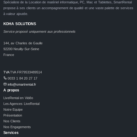
Spécialiste de la Location de matériel informatique, PC, Mac et Tablettes, SmartRental
propose à ses clients un accompagnement de qualité et une vaste palette de services
à valeur ajoutée.
KOHA SOLUTIONS
Service proposé uniquement aux professionnels
144, av Charles de Gaulle
92200 Neuilly-Sur-Seine
France
TVA
TVA FR79533489514
0033 1 84 20 27 17
info@smartrental.fr
A propos
LiveRental en Vidéo
Les Agences LiveRental
Notre Equipe
Présentation
Nos Clients
Nos Engagements
Services