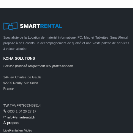
Spécialiste de la Location de matériel informatique, PC, Mac et Tablettes, SmartRental
propose à ses clients un accompagnement de qualité et une vaste palette de services
à valeur ajoutée.
KOHA SOLUTIONS
Service proposé uniquement aux professionnels
144, av Charles de Gaulle
92200 Neuilly-Sur-Seine
France
TVA
TVA FR79533489514
0033 1 84 20 27 17
info@smartrental.fr
A propos
LiveRental en Vidéo