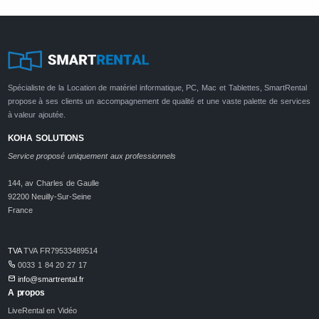
Spécialiste de la Location de matériel informatique, PC, Mac et Tablettes, SmartRental
propose à ses clients un accompagnement de qualité et une vaste palette de services
à valeur ajoutée.
KOHA SOLUTIONS
Service proposé uniquement aux professionnels
144, av Charles de Gaulle
92200 Neuilly-Sur-Seine
France
TVA
TVA FR79533489514
0033 1 84 20 27 17
info@smartrental.fr
A propos
LiveRental en Vidéo