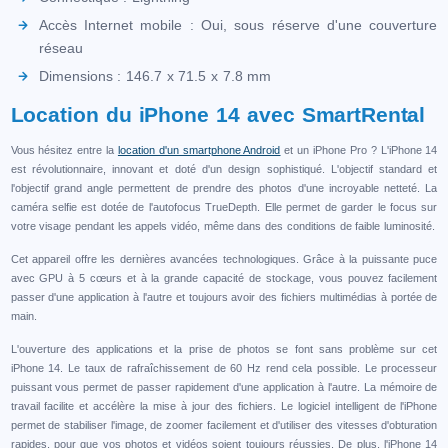
Accès Internet mobile : Oui, sous réserve d'une couverture
réseau
Dimensions : 146.7 x 71.5 x 7.8 mm
Location du iPhone 14 avec SmartRental
Vous hésitez entre la
location d'un smartphone Android
et un iPhone Pro ? L'iPhone 14
est révolutionnaire, innovant et doté d'un design sophistiqué. L'objectif standard et
l'objectif grand angle permettent de prendre des photos d'une incroyable netteté. La
caméra selfie est dotée de l'autofocus TrueDepth. Elle permet de garder le focus sur
votre visage pendant les appels vidéo, même dans des conditions de faible luminosité.
Cet appareil offre les dernières avancées technologiques. Grâce à la puissante puce
avec GPU à 5 cœurs et à la grande capacité de stockage, vous pouvez facilement
passer d'une application à l'autre et toujours avoir des fichiers multimédias à portée de
main.
L'ouverture des applications et la prise de photos se font sans problème sur cet
iPhone 14. Le taux de rafraîchissement de 60 Hz rend cela possible. Le processeur
puissant vous permet de passer rapidement d'une application à l'autre. La mémoire de
travail facilite et accélère la mise à jour des fichiers. Le logiciel intelligent de l'iPhone
permet de stabiliser l'image, de zoomer facilement et d'utiliser des vitesses d'obturation
rapides, pour que vos photos et vidéos soient toujours réussies. De plus, l'iPhone 14