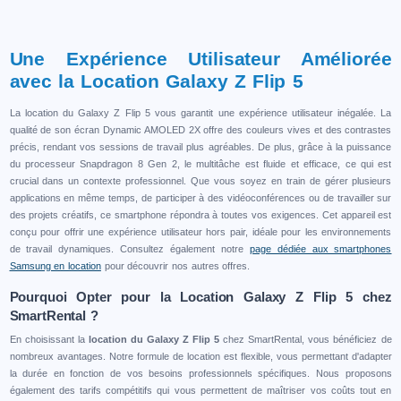
Une Expérience Utilisateur Améliorée
avec la Location Galaxy Z Flip 5
La location du Galaxy Z Flip 5 vous garantit une expérience utilisateur inégalée. La
qualité de son écran Dynamic AMOLED 2X offre des couleurs vives et des contrastes
précis, rendant vos sessions de travail plus agréables. De plus, grâce à la puissance
du processeur Snapdragon 8 Gen 2, le multitâche est fluide et efficace, ce qui est
crucial dans un contexte professionnel. Que vous soyez en train de gérer plusieurs
applications en même temps, de participer à des vidéoconférences ou de travailler sur
des projets créatifs, ce smartphone répondra à toutes vos exigences. Cet appareil est
conçu pour offrir une expérience utilisateur hors pair, idéale pour les environnements
de travail dynamiques. Consultez également notre
page dédiée aux smartphones
Samsung en location
pour découvrir nos autres offres.
Pourquoi Opter pour la Location Galaxy Z Flip 5 chez
SmartRental ?
En choisissant la
location du Galaxy Z Flip 5
chez SmartRental, vous bénéficiez de
nombreux avantages. Notre formule de location est flexible, vous permettant d'adapter
la durée en fonction de vos besoins professionnels spécifiques. Nous proposons
également des tarifs compétitifs qui vous permettent de maîtriser vos coûts tout en