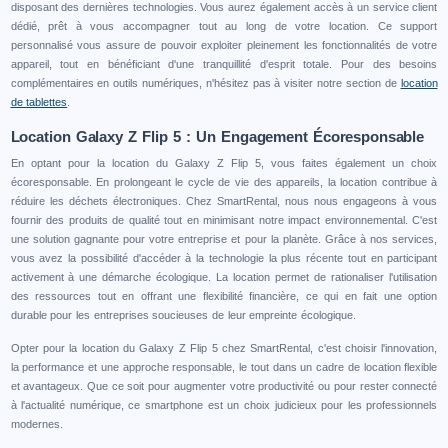
disposant des dernières technologies. Vous aurez également accès à un service client
dédié, prêt à vous accompagner tout au long de votre location. Ce support
personnalisé vous assure de pouvoir exploiter pleinement les fonctionnalités de votre
appareil, tout en bénéficiant d'une tranquillité d'esprit totale. Pour des besoins
complémentaires en outils numériques, n'hésitez pas à visiter notre section de
location
de tablettes
.
Location Galaxy Z Flip 5 : Un Engagement Écoresponsable
En optant pour la location du Galaxy Z Flip 5, vous faites également un choix
écoresponsable. En prolongeant le cycle de vie des appareils, la location contribue à
réduire les déchets électroniques. Chez SmartRental, nous nous engageons à vous
fournir des produits de qualité tout en minimisant notre impact environnemental. C'est
une solution gagnante pour votre entreprise et pour la planète. Grâce à nos services,
vous avez la possibilité d'accéder à la technologie la plus récente tout en participant
activement à une démarche écologique. La location permet de rationaliser l'utilisation
des ressources tout en offrant une flexibilité financière, ce qui en fait une option
durable pour les entreprises soucieuses de leur empreinte écologique.
Opter pour la location du Galaxy Z Flip 5 chez SmartRental, c'est choisir l'innovation,
la performance et une approche responsable, le tout dans un cadre de location flexible
et avantageux. Que ce soit pour augmenter votre productivité ou pour rester connecté
à l'actualité numérique, ce smartphone est un choix judicieux pour les professionnels
modernes.