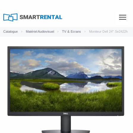
Catalogue
Matériel Audiovisuel
TV & Ecrans
Moniteur Dell 24" Se2422h