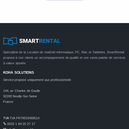
Spécialiste de la Location de matériel informatique, PC, Mac et Tablettes, SmartRental
propose à ses clients un accompagnement de qualité et une vaste palette de services
à valeur ajoutée.
KOHA SOLUTIONS
Service proposé uniquement aux professionnels
144, av Charles de Gaulle
92200 Neuilly-Sur-Seine
France
TVA
TVA FR79533489514
0033 1 84 20 27 17