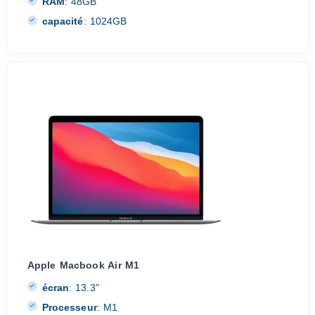
RAM
:
48GB
capacité
:
1024GB
Apple Macbook Air M1
écran
:
13.3"
Processeur
:
M1