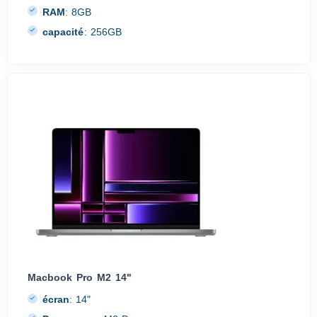
RAM
:
8GB
capacité
:
256GB
Macbook Pro M2 14"
écran
:
14"