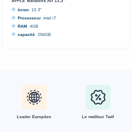
APPLE MacBook Air 13,3"
écran
:
13.3"
Processeur
:
intel i7
RAM
:
4GB
capacité
:
256GB
Leader Européen
Le meilleur Tarif