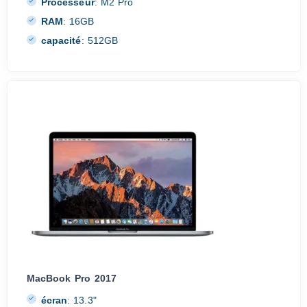
Processeur
:
M2 Pro
RAM
:
16GB
capacité
:
512GB
MacBook Pro 2017
écran
:
13.3"