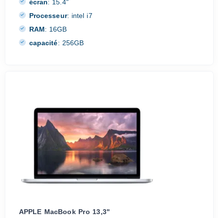
écran
:
15.4"
Processeur
:
intel i7
RAM
:
16GB
capacité
:
256GB
APPLE MacBook Pro 13,3"