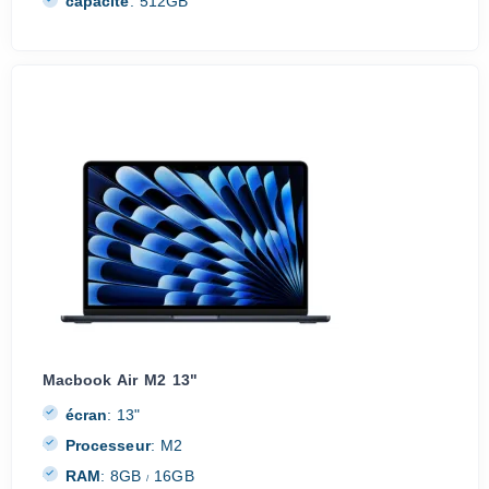
capacité
:
512GB
Macbook Air M2 13"
écran
:
13"
Processeur
:
M2
RAM
:
8GB
16GB
/